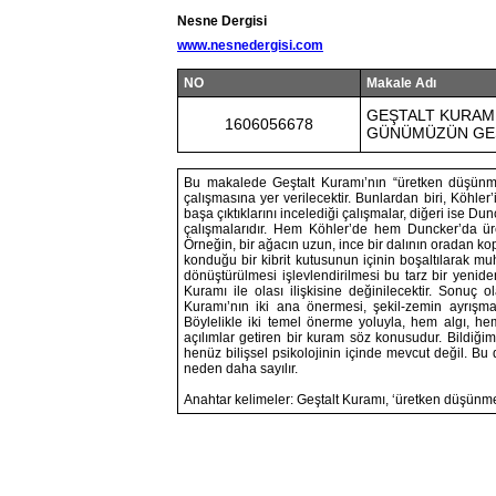
Nesne Dergisi
www.nesnedergisi.com
NO
Makale Adı
GEŞTALT KURAMI
1606056678
GÜNÜMÜZÜN GEŞ
Bu makalede Geştalt Kuramı’nın “üretken düşünme
çalışmasına yer verilecektir. Bunlardan biri, Köhler
başa çıktıklarını incelediği çalışmalar, diğeri ise 
çalışmalarıdır. Hem Köhler’de hem Duncker’da üret
Örneğin, bir ağacın uzun, ince bir dalının oradan ko
konduğu bir kibrit kutusunun içinin boşaltılarak 
dönüştürülmesi işlevlendirilmesi bu tarz bir yenid
Kuramı ile olası ilişkisine değinilecektir. Sonuç
Kuramı’nın iki ana önermesi, şekil-zemin ayrışmas
Böylelikle iki temel önerme yoluyla, hem algı, he
açılımlar getiren bir kuram söz konusudur. Bildiği
henüz bilişsel psikolojinin içinde mevcut değil. Bu 
neden daha sayılır.
Anahtar kelimeler: Geştalt Kuramı, ‘üretken düşün